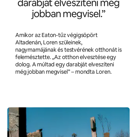
darabját elveszíteni még
jobban megvisel.”
Amikor az Eaton-tűz végigsöpört
Altadenán, Loren szüleinek,
nagymamájának és testvérének otthonát is
felemésztette. „Az otthon elvesztése egy
dolog. A múltad egy darabját elveszíteni
még jobban megvisel” – mondta Loren.