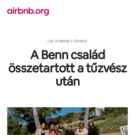
Ugrás
a
tartalomra
Los Angeles-i tűzvész
A Benn család
összetartott a tűzvész
után