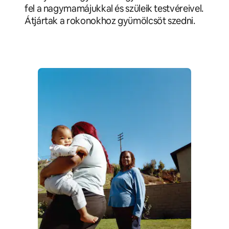
fel a nagymamájukkal és szüleik testvéreivel.
Átjártak a rokonokhoz gyümölcsöt szedni.