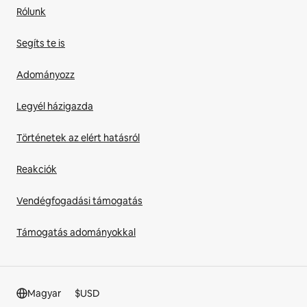
Rólunk
Segíts te is
Adományozz
Legyél házigazda
Történetek az elért hatásról
Reakciók
Vendégfogadási támogatás
Támogatás adományokkal
Magyar
$
USD