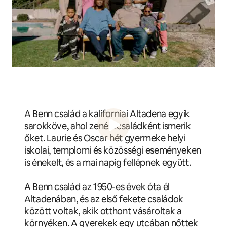
A Benn család a kaliforniai Altadena egyik
sarokköve, ahol zenészcsaládként ismerik
őket. Laurie és Oscar hét gyermeke helyi
iskolai, templomi és közösségi eseményeken
is énekelt, és a mai napig fellépnek együtt.
A Benn család az 1950-es évek óta él
Altadenában, és az első fekete családok
között voltak, akik otthont vásároltak a
környéken. A gyerekek egy utcában nőttek