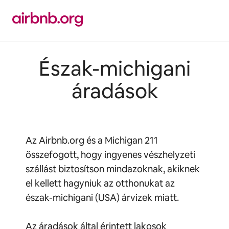
Ugrás
a
tartalomra
Észak-michigani
áradások
Az Airbnb.org és a Michigan 211
összefogott, hogy ingyenes vészhelyzeti
szállást biztosítson mindazoknak, akiknek
el kellett hagyniuk az otthonukat az
észak-michigani (USA) árvizek miatt.
Az áradások által érintett lakosok